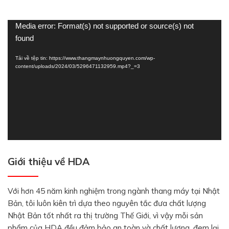
Trình
Media error: Format(s) not supported or source(s) not
chơi
found
Video
Tải về tệp tin: https://www.thangmaynhuongquyen.com/wp-
content/uploads/2024/03/5296471132959.mp4?_=3
Giới thiệu về HDA
Với hơn 45 năm kinh nghiệm trong ngành thang máy tại Nhật
Bản, tôi luôn kiên trì dựa theo nguyên tắc đưa chất lượng
Nhật Bản tốt nhất ra thị trường Thế Giới, vì vậy mỗi sản
phẩm của HDA đều đảm bảo an toàn và chất lượng, đem lại