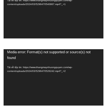
Tải về tệp tin: https://www.thangmaynhuongquyen.com/wp-
content/uploads/2024/03/5296470540867.mp4?_=1
Trình
Media error: Format(s) not supported or source(s) not
chơi
found
Video
Tải về tệp tin: https://www.thangmaynhuongquyen.com/wp-
content/uploads/2024/03/5296470526242.mp4?_=2