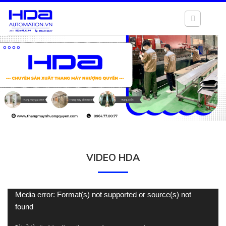
Chuyển
đến
nội
dung
VIDEO HDA
Trình
Media error: Format(s) not supported or source(s) not
chơi
found
Video