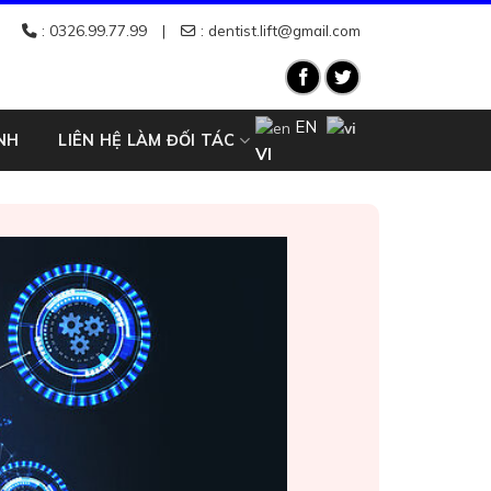
:
0326.99.77.99
: dentist.lift@gmail.com
EN
NH
LIÊN HỆ LÀM ĐỐI TÁC
VI