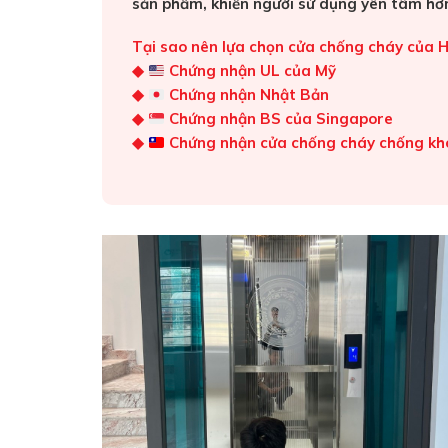
sản phẩm, khiến người sử dụng yên tâm hơ
Tại sao nên lựa chọn cửa chống cháy của 
◆
Chứng nhận UL của Mỹ
◆
Chứng nhận Nhật Bản
◆
Chứng nhận BS của Singapore
◆
Chứng nhận cửa chống cháy chống khó