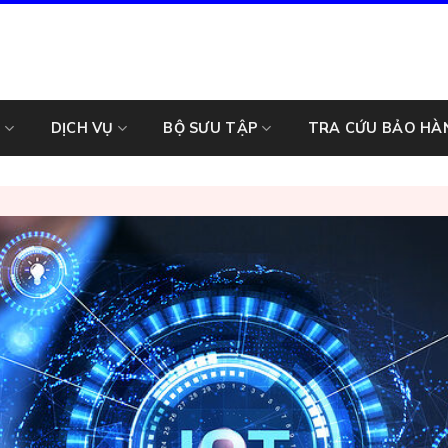
M
DỊCH VỤ
BỘ SƯU TẬP
TRA CỨU BẢO HÀ