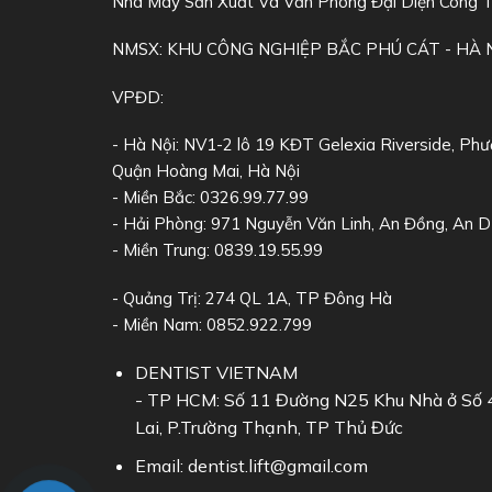
Nhà Máy Sản Xuất Và Văn Phòng Đại Diện Công 
NMSX: KHU CÔNG NGHIỆP BẮC PHÚ CÁT - HÀ 
VPĐD:
- Hà Nội: NV1-2 lô 19 KĐT Gelexia Riverside, Phư
Quận Hoàng Mai, Hà Nội
- Miền Bắc: 0326.99.77.99
- Hải Phòng: 971 Nguyễn Văn Linh, An Đồng, An 
- Miền Trung: 0839.19.55.99
- Quảng Trị: 274 QL 1A, TP Đông Hà
- Miền Nam: 0852.922.799
DENTIST VIETNAM
- TP HCM: Số 11 Đường N25 Khu Nhà ở Số 
Lai, P.Trường Thạnh, TP Thủ Đức
Email: dentist.lift@gmail.com