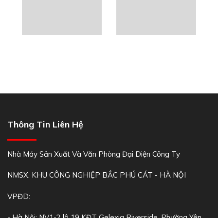
Thông Tin Liên Hệ
Nhà Máy Sản Xuất Và Văn Phòng Đại Diện Công Ty
NMSX: KHU CÔNG NGHIỆP BẮC PHÚ CÁT - HÀ NỘI
VPĐD:
- Hà Nội: NV1-2 lô 19 KĐT Gelexia Riverside, Phường Yên