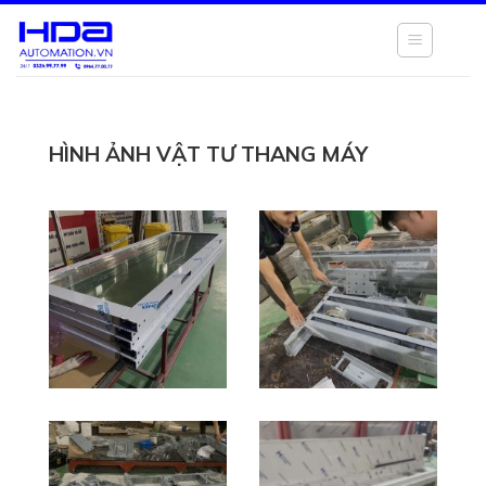
Chuyển
đến
nội
dung
HÌNH ẢNH VẬT TƯ THANG MÁY