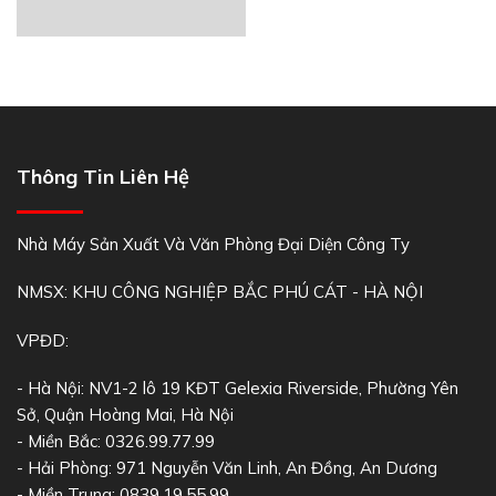
Thông Tin Liên Hệ
Nhà Máy Sản Xuất Và Văn Phòng Đại Diện Công Ty
NMSX: KHU CÔNG NGHIỆP BẮC PHÚ CÁT - HÀ NỘI
VPĐD:
- Hà Nội: NV1-2 lô 19 KĐT Gelexia Riverside, Phường Yên
Sở, Quận Hoàng Mai, Hà Nội
- Miền Bắc: 0326.99.77.99
- Hải Phòng: 971 Nguyễn Văn Linh, An Đồng, An Dương
- Miền Trung: 0839.19.55.99